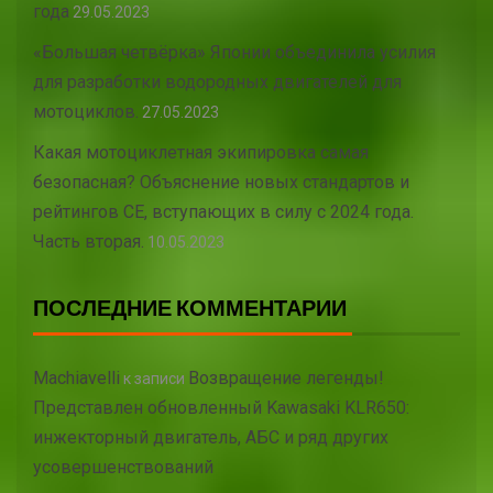
года
29.05.2023
«Большая четвёрка» Японии объединила усилия
для разработки водородных двигателей для
мотоциклов.
27.05.2023
Какая мотоциклетная экипировка самая
безопасная? Объяснение новых стандартов и
рейтингов CE, вступающих в силу с 2024 года.
Часть вторая.
10.05.2023
ПОСЛЕДНИЕ КОММЕНТАРИИ
Machiavelli
Возвращение легенды!
к записи
Представлен обновленный Kawasaki KLR650:
инжекторный двигатель, АБС и ряд других
усовершенствований