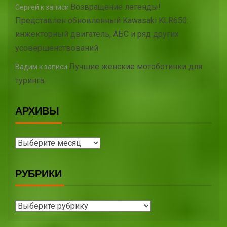
Возвращение легенды!
Сергей
к записи
Представлен обновленный Kawasaki KLR650:
инжекторный двигатель, АБС и ряд других
усовершенствований
Лучшие женские мотоботинки для
Вадим
к записи
туринга.
АРХИВЫ
РУБРИКИ