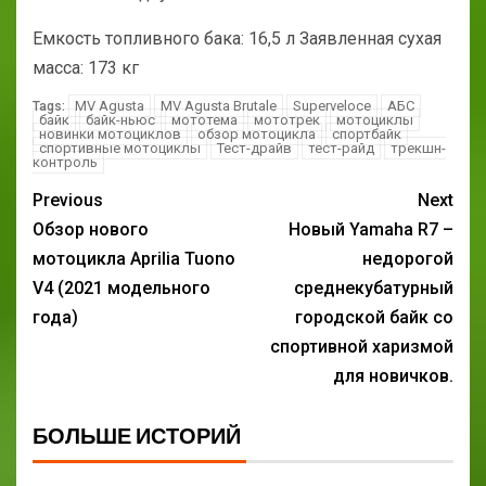
Емкость топливного бака: 16,5 л Заявленная сухая
масса: 173 кг
MV Agusta
MV Agusta Brutale
Superveloce
АБС
Tags:
байк
байк-ньюс
мототема
мототрек
мотоциклы
новинки мотоциклов
обзор мотоцикла
спортбайк
спортивные мотоциклы
Тест-драйв
тест-райд
трекшн-
контроль
Previous
Next
Обзор нового
Новый Yamaha R7 –
мотоцикла Aprilia Tuono
недорогой
V4 (2021 модельного
среднекубатурный
года)
городской байк со
спортивной харизмой
для новичков.
БОЛЬШЕ ИСТОРИЙ