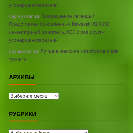
усовершенствований
Возвращение легенды!
Сергей
к записи
Представлен обновленный Kawasaki KLR650:
инжекторный двигатель, АБС и ряд других
усовершенствований
Лучшие женские мотоботинки для
Вадим
к записи
туринга.
АРХИВЫ
РУБРИКИ