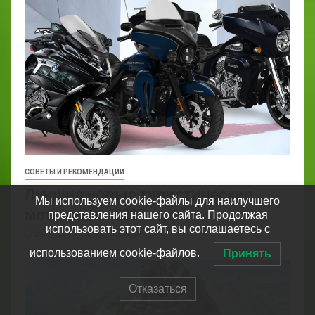
СОВЕТЫ И РЕКОМЕНДАЦИИ
Лучшие новые туристические
Мы используем cookie-файлы для наилучшего
мотоциклы 2023 года
представления нашего сайта. Продолжая
использовать этот сайт, вы соглашаетесь с
29.05.2023
Machiavelli
использованием cookie-файлов.
Принять
Отказаться