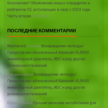
безопасная? Объяснение новых стандартов и
рейтингов CE, вступающих в силу с 2024 года.
Часть вторая.
10.05.2023
ПОСЛЕДНИЕ КОММЕНТАРИИ
Machiavelli
Возвращение легенды!
к записи
Представлен обновленный Kawasaki KLR650:
инжекторный двигатель, АБС и ряд других
усовершенствований
Возвращение легенды!
Сергей
к записи
Представлен обновленный Kawasaki KLR650:
инжекторный двигатель, АБС и ряд других
усовершенствований
Лучшие женские мотоботинки для
Вадим
к записи