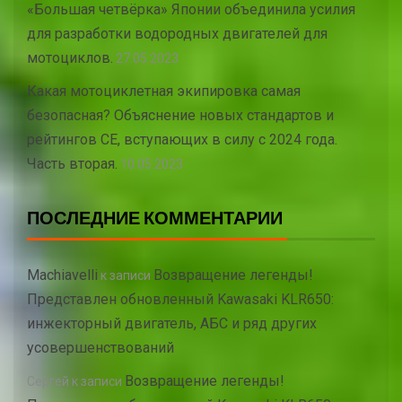
«Большая четвёрка» Японии объединила усилия
для разработки водородных двигателей для
мотоциклов.
27.05.2023
Какая мотоциклетная экипировка самая
безопасная? Объяснение новых стандартов и
рейтингов CE, вступающих в силу с 2024 года.
Часть вторая.
10.05.2023
ПОСЛЕДНИЕ КОММЕНТАРИИ
Machiavelli
Возвращение легенды!
к записи
Представлен обновленный Kawasaki KLR650:
инжекторный двигатель, АБС и ряд других
усовершенствований
Возвращение легенды!
Сергей
к записи