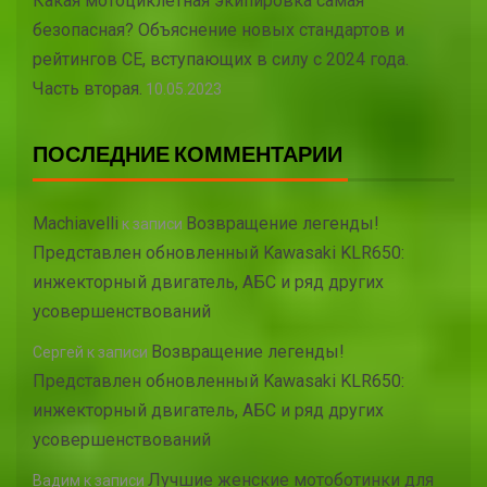
Какая мотоциклетная экипировка самая
безопасная? Объяснение новых стандартов и
рейтингов CE, вступающих в силу с 2024 года.
Часть вторая.
10.05.2023
ПОСЛЕДНИЕ КОММЕНТАРИИ
Machiavelli
Возвращение легенды!
к записи
Представлен обновленный Kawasaki KLR650:
инжекторный двигатель, АБС и ряд других
усовершенствований
Возвращение легенды!
Сергей
к записи
Представлен обновленный Kawasaki KLR650:
инжекторный двигатель, АБС и ряд других
усовершенствований
Лучшие женские мотоботинки для
Вадим
к записи