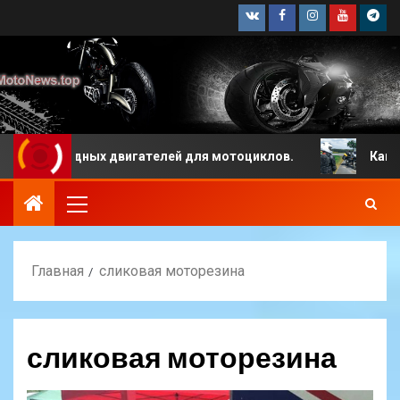
одородных двигателей для мотоциклов.
Какая мото
Главная
сликовая моторезина
сликовая моторезина