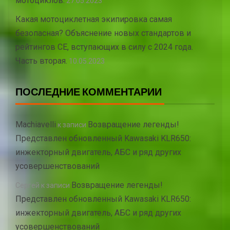
мотоциклов.
27.05.2023
Какая мотоциклетная экипировка самая
безопасная? Объяснение новых стандартов и
рейтингов CE, вступающих в силу с 2024 года.
Часть вторая.
10.05.2023
ПОСЛЕДНИЕ КОММЕНТАРИИ
Machiavelli
Возвращение легенды!
к записи
Представлен обновленный Kawasaki KLR650:
инжекторный двигатель, АБС и ряд других
усовершенствований
Возвращение легенды!
Сергей
к записи
Представлен обновленный Kawasaki KLR650:
инжекторный двигатель, АБС и ряд других
усовершенствований